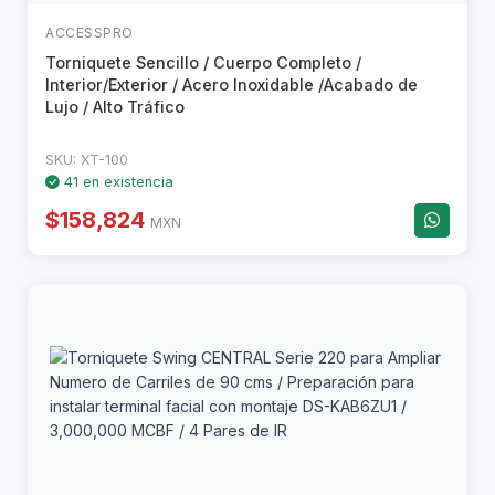
ACCESSPRO
Sure-Fi
Torniquete Sencillo / Cuerpo Completo /
SYSCOM
Interior/Exterior / Acero Inoxidable /Acabado de
Lujo / Alto Tráfico
TP-LINK
SKU: XT-100
UBIQUITI
41 en existencia
ZKTECO
$158,824
MXN