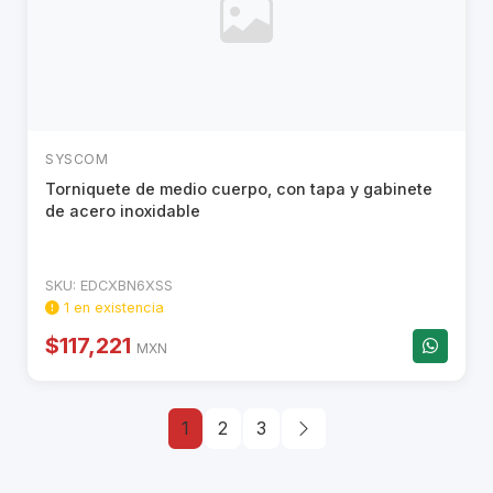
SYSCOM
Torniquete de medio cuerpo, con tapa y gabinete
de acero inoxidable
SKU: EDCXBN6XSS
1 en existencia
$117,221
MXN
1
2
3