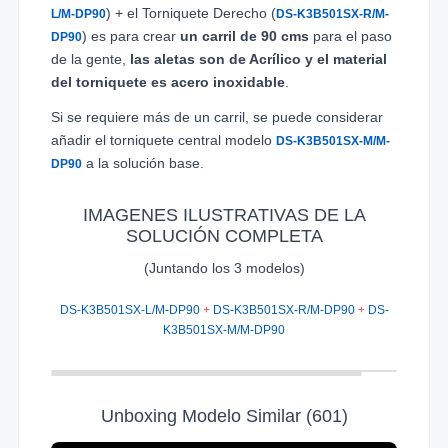
) + el Torniquete Derecho (
L/M-DP90
DS-K3B501SX-R/M-
) es para crear
un carril de 90 cms
para el paso
DP90
de la gente,
las aletas son de Acrílico y el material
del torniquete es acero inoxidable
.
Si se requiere más de un carril, se puede considerar
añadir el torniquete central modelo
DS-K3B501SX-M/M-
a la solución base.
DP90
IMAGENES ILUSTRATIVAS DE LA
SOLUCIÓN COMPLETA
(Juntando los 3 modelos)
DS-K3B501SX-L/M-DP90
+
DS-K3B501SX-R/M-DP90
+
DS-
K3B501SX-M/M-DP90
Unboxing Modelo Similar (601)