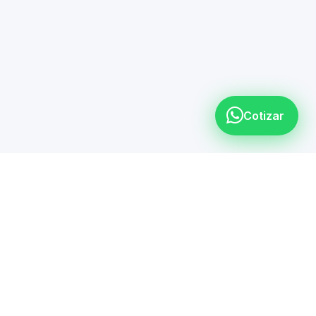
Cotizar
Oficinas
Jardines Eternos 902-
ar por
Local 1, Panorama, 20040
tsApp