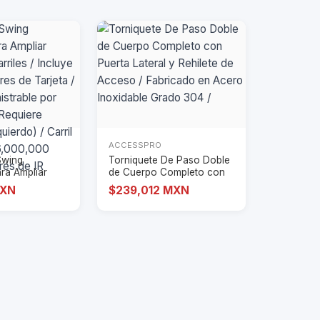
ACCESSPRO
Swing
Torniquete De Paso Doble
ra Ampliar
de Cuerpo Completo con
rriles / I
Puerta Later
MXN
$239,012 MXN