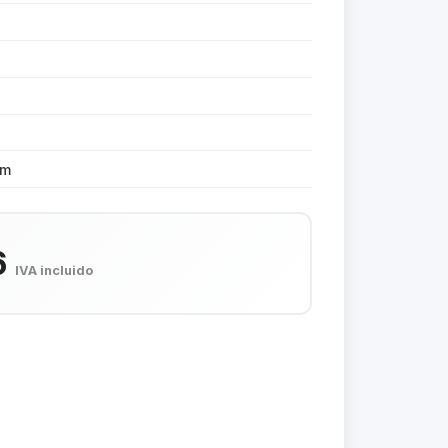
cm
6
IVA incluido