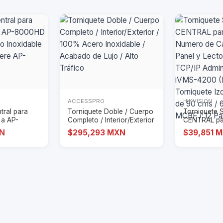
ACCESSPRO
HIKVISION
tral para
Torniquete Doble / Cuerpo
Torniquete 
 a AP-
Completo / Interior/Exterior
CENTRAL pa
r
/ 100
Numero de Ca
XN
$295,293 MXN
$39,851 