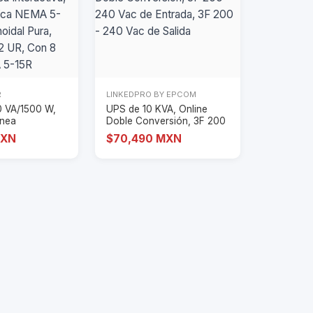
R
LINKEDPRO BY EPCOM
 VA/1500 W,
UPS de 10 KVA, Online
ínea
Doble Conversión, 3F 200
Entrad
- 240 Vac de
MXN
$70,490 MXN