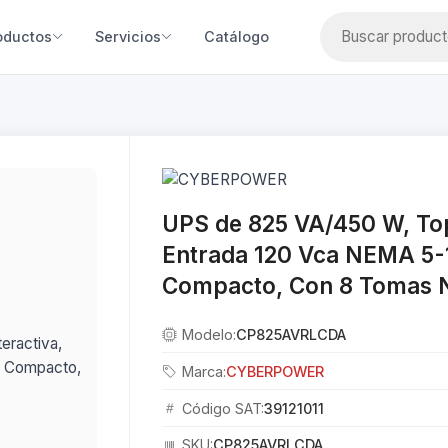
oductos
Servicios
Catálogo
UPS de 825 VA/450 W, Topo
Entrada 120 Vca NEMA 5-1
Compacto, Con 8 Tomas 
Modelo:
CP825AVRLCDA
Marca:
CYBERPOWER
Código SAT:
39121011
SKU:
CP825AVRLCDA