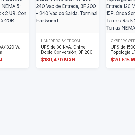
LINKEDPRO BY EPCOM
CYBERPOWE
VA/1320 W,
UPS de 30 KVA, Online
UPS de 1500
ea
Doble Conversión, 3F 200
Topología L
trad
- 240 Vac de
Interactiva, 
N
$180,470 MXN
$20,615 