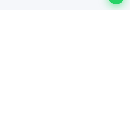
Línea especializada de Maindsoft para soporte técnico
empresarial, comercialización de hardware y soluciones de
TI.
Servicios
Póliza Connect
Soporte por Evento
Torniquetes