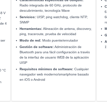
Radio integrada de 60 GHz, protocolo de
C
descubrimiento, tecnología Wave
6
48 V
Servicios:
UISP, ping watchdog, cliente NTP,
6
2
SNMP
r
 de 4
Herramientas:
Alineación de antena, discovery,
M
ping, traceroute, prueba de velocidad
G
 ser
Modo de red:
Modo puente/enrutador
A
Gestión de software:
Administración de
1
Bluetooth para una fácil configuración a través
de la interfaz de usuario WEB de la aplicación
UISP
Requisitos mínimos de software:
Cualquier
0 °C
navegador web moderno/smartphone basado
en iOS o Android
n