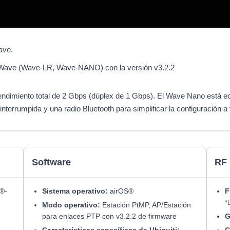
ave.
 Wave (Wave-LR, Wave-NANO) con la versión v3.2.2
endimiento total de 2 Gbps (dúplex de 1 Gbps). El Wave Nano está e
interrumpida y una radio Bluetooth para simplificar la configuración 
Software
RF
®-
Sistema operativo:
airOS®
F
*
Modo operativo:
Estación PtMP, AP/Estación
para enlaces PTP con v3.2.2 de firmware
G
Características específicas de Ubiquiti:
C