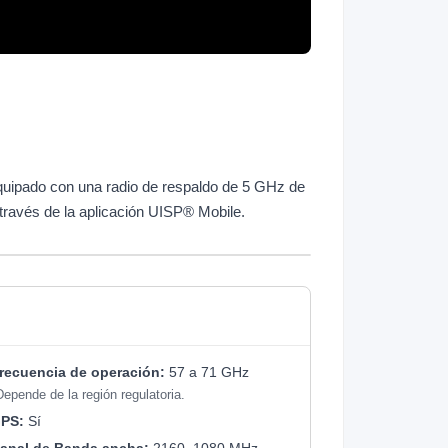
quipado con una radio de respaldo de 5 GHz de
a través de la aplicación UISP® Mobile.
recuencia de operación:
57 a 71 GHz
Depende de la región regulatoria.
PS:
Sí
anal de Banda ancha:
2160, 1080 MHz