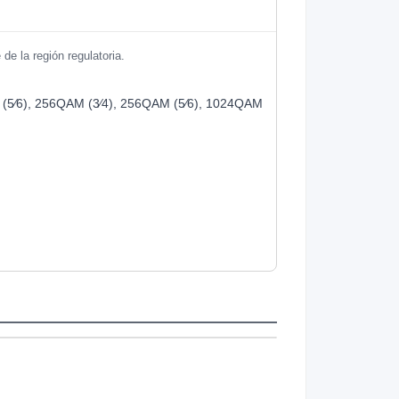
de la región regulatoria.
M (5⁄6), 256QAM (3⁄4), 256QAM (5⁄6), 1024QAM