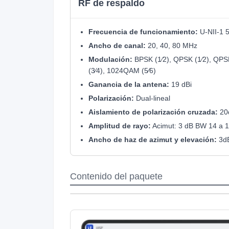
RF de respaldo
Frecuencia de funcionamiento:
U-NII-1 
Ancho de canal:
20, 40, 80 MHz
Modulación:
BPSK (1⁄2), QPSK (1⁄2), QPS
(3⁄4), 1024QAM (5⁄6)
Ganancia de la antena:
19 dBi
Polarización:
Dual-lineal
Aislamiento de polarización cruzada:
20
Amplitud de rayo:
Acimut: 3 dB BW 14 a 1
Ancho de haz de azimut y elevación:
3dB
Contenido del paquete