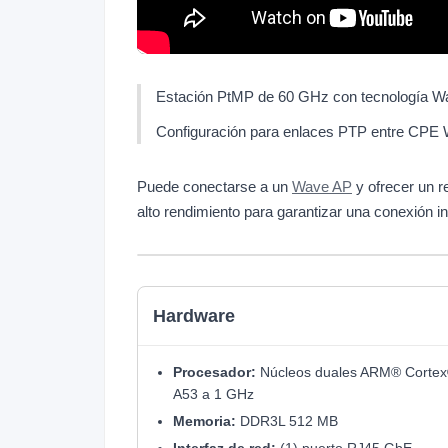
Estación PtMP de 60 GHz con tecnología W
Configuración para enlaces PTP entre CPE
Puede conectarse a un
Wave AP
y ofrecer un r
alto rendimiento para garantizar una conexión in
Hardware
Procesador:
Núcleos duales ARM® Cortex
A53 a 1 GHz
Memoria:
DDR3L 512 MB
Interfaz de red:
(1) puerto RJ45 GbE