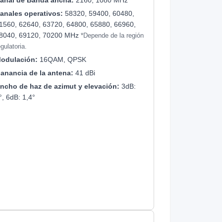
anales operativos:
58320, 59400, 60480,
1560, 62640, 63720, 64800, 65880, 66960,
8040, 69120, 70200 MHz
*Depende de la región
egulatoria.
odulación:
16QAM, QPSK
anancia de la antena:
41 dBi
ncho de haz de azimut y elevación:
3dB:
°, 6dB: 1,4°