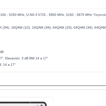
5150 - 5250 MHz, U-NII-3 5725 - 5850 MHz, 5150 - 5875 MHz
*Depende 
K (3⁄4), 16QAM (1⁄2), 16QAM (3⁄4), 64QAM (2⁄3), 64QAM (3⁄4), 64QA
dB
7°, Elevación: 3 dB BW 14 a 17°
: 14 a 17°