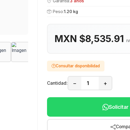
Garantía:
3 años
Peso:
1.20 kg
MXN $8,535.91
I
Consultar disponibilidad
−
+
Cantidad:
Solicita
Compar