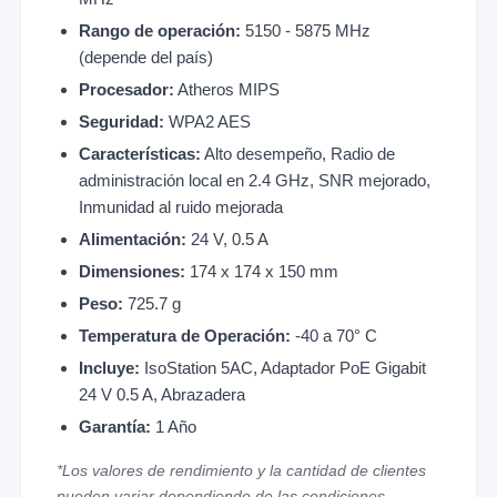
Rango de operación:
5150 - 5875 MHz
(depende del país)
Procesador:
Atheros MIPS
Seguridad:
WPA2 AES
Características:
Alto desempeño, Radio de
administración local en 2.4 GHz, SNR mejorado,
Inmunidad al ruido mejorada
Alimentación:
24 V, 0.5 A
Dimensiones:
174 x 174 x 150 mm
Peso:
725.7 g
Temperatura de Operación:
-40 a 70° C
Incluye:
IsoStation 5AC, Adaptador PoE Gigabit
24 V 0.5 A, Abrazadera
Garantía:
1 Año
*Los valores de rendimiento y la cantidad de clientes
pueden variar dependiendo de las condiciones