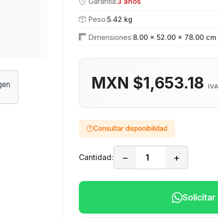
Garantía:
3 años
Peso:
5.42 kg
Dimensiones:
8.00 × 52.00 × 78.00 cm
MXN $1,653.18
IVA
Consultar disponibilidad
−
+
Cantidad:
Solicita