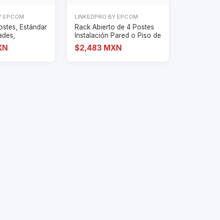
Y EPCOM
LINKEDPRO BY EPCOM
ostes, Estándar
Rack Abierto de 4 Postes
ades,
Instalación Pared o Piso de
n A
14 Uni
XN
$2,483 MXN