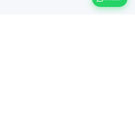
Oficinas
Jardines Eternos 902-
ar por
Local 1, Panorama, 20040
tsApp
Aguascalientes
Jorge Reynoso 1703-15,
ndsoft.net
Galerías, 20120
Aguascalientes
io de
 Principal