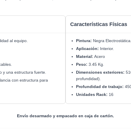
Características Físicas
idad al equipo.
Pintura:
Negra Electrostática
Aplicación:
Interior.
Material:
Acero
cables.
Peso:
3.45 Kg.
o y una estructura fuerte.
Dimensiones exteriores:
516
profundidad).
lancia con estructura para
Profundidad de trabajo:
45
Unidades Rack:
16
Envío desarmado y empacado en caja de cartón.