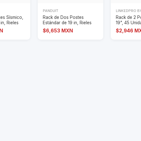
PANDUIT
LINKEDPRO B
es Sísmico,
Rack de Dos Postes
Rack de 2 P
in, Rieles
Estándar de 19 in, Rieles
19", 45 Unid
Numerados y Ro
Fabricado e
XN
$6,653 MXN
$2,946 M