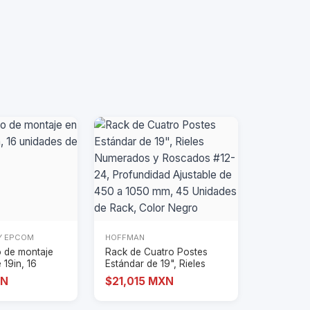
Y EPCOM
HOFFMAN
o de montaje
Rack de Cuatro Postes
 19in, 16
Estándar de 19", Rieles
 ra
Numerados y R
XN
$21,015 MXN