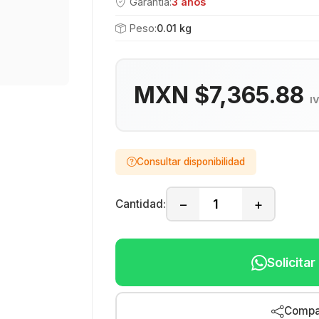
Garantía:
3 años
Peso:
0.01 kg
MXN $7,365.88
I
Consultar disponibilidad
−
+
Cantidad:
Solicita
Compar