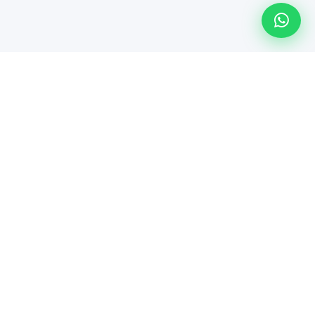
Línea especializada de Maindsoft para soporte técnico
empresarial, comercialización de hardware y soluciones de
TI.
Servicios
Póliza Connect
Soporte por Evento