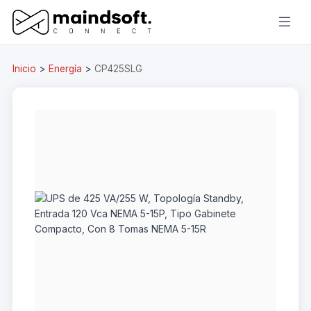
Inicio
>
Energía
>
CP425SLG