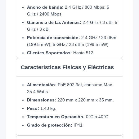
Ancho de banda:
2.4 GHz / 800 Mbps; 5
GHz / 2400 Mbps
Ganancia de las Antenas:
2.4 GHz / 3 dBi; 5
GHz / 3 dBi
Potencia de transmisión:
2.4 GHz / 23 dBm
(199.5 mW); 5 GHz / 23 dBm (199.5 mW)
Clientes Soportados:
Hasta 512
Cobertura 2.4Ghz:
53m - 59m
Características Físicas y Eléctricas
Cobertura 5Ghz:
35m - 39m
Nota:
Considere que las distancias de cobertura
Alimentación:
PoE 802.3at, consumo Max
mencionadas son en área libre y sin
25.4 Watts.
interferencias en un rango de
-45 dBm a -65
Dimensiones:
220 mm x 220 mm x 35 mm.
dBm
, estas tendrán variación dependiendo del
Peso:
1.43 kg.
ambiente, la instalación y capacidad de
recepción en los dispositivos clientes (celular /
Temperatura en Operación:
0°C a 40°C
Laptop / etc).
Grado de protección:
IP41