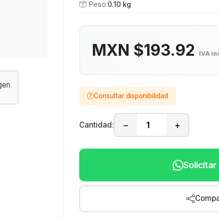
Peso:
0.10 kg
MXN $193.92
IVA in
Consultar disponibilidad
−
+
Cantidad:
Solicita
Compar