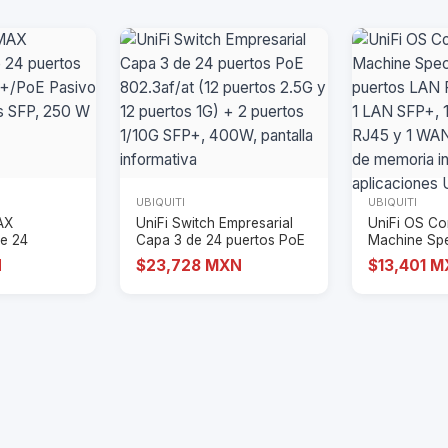
UBIQUITI
UBIQUITI
AX
UniFi Switch Empresarial
UniFi OS Co
de 24
Capa 3 de 24 puertos PoE
Machine Spec
t con PoE+/
802.3af/at
puertos L
N
$23,728 MXN
$13,401 