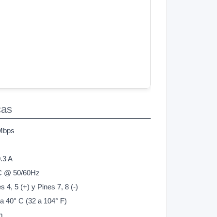
cas
 Mbps
.3 A
 @ 50/60Hz
 4, 5 (+) y Pines 7, 8 (-)
a 40° C (32 a 104° F)
m