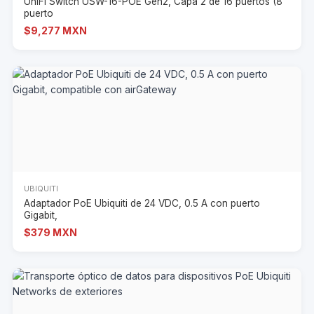
UniFi Switch USW-16-POE Gen2, Capa 2 de 16 puertos (8
puerto
$9,277 MXN
UBIQUITI
Adaptador PoE Ubiquiti de 24 VDC, 0.5 A con puerto
Gigabit,
$379 MXN