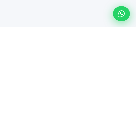
Línea especializada de Maindsoft para soporte técnico
empresarial, comercialización de hardware y soluciones de
TI.
Servicios
Póliza Connect