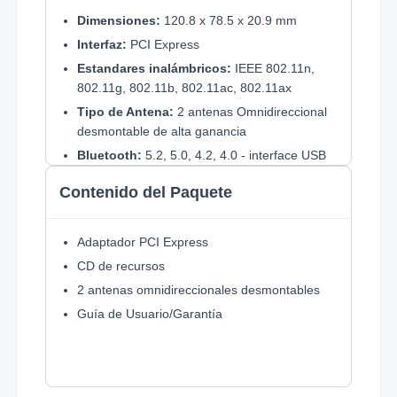
Dimensiones:
120.8 x 78.5 x 20.9 mm
Interfaz:
PCI Express
Estandares inalámbricos:
IEEE 802.11n,
802.11g, 802.11b, 802.11ac, 802.11ax
Tipo de Antena:
2 antenas Omnidireccional
desmontable de alta ganancia
Bluetooth:
5.2, 5.0, 4.2, 4.0 - interface USB
2.0
Contenido del Paquete
Seguridad WiFi:
WPA3
Modulación:
DBPSK, DQPSK, CCK, OFDM,
16-QAM, 64-QAM, 256-QAM, 1024QAM
Adaptador PCI Express
Ganancia de Antena:
CD de recursos
2 dBi
Frecuencia:
2 antenas omnidireccionales desmontables
2.4- 5 GHz
Potencia de transmisión:
Guía de Usuario/Garantía
2.4 GHz 20 dBm
(PIRE) / 5 GHz 23 dBm (PIRE)
Sistemas Soportados:
Windows 11/10 (64
bit)