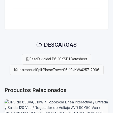
DESCARGAS
FaseDivididaLP6-10KSPTDatasheet
uesrmanualSplitPhaseTowerS6-10kKVA4257-2096
Productos Relacionados