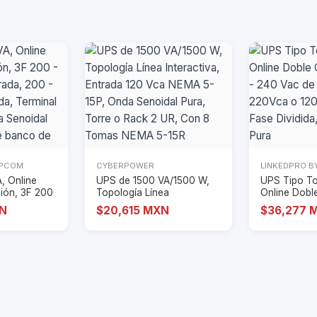
EPCOM
CYBERPOWER
LINKEDPRO B
, Online
UPS de 1500 VA/1500 W,
UPS Tipo To
ión, 3F 200
Topología Línea
Online Dobl
Interactiva, Entrad
200 - 240
XN
$20,615 MXN
$36,277 