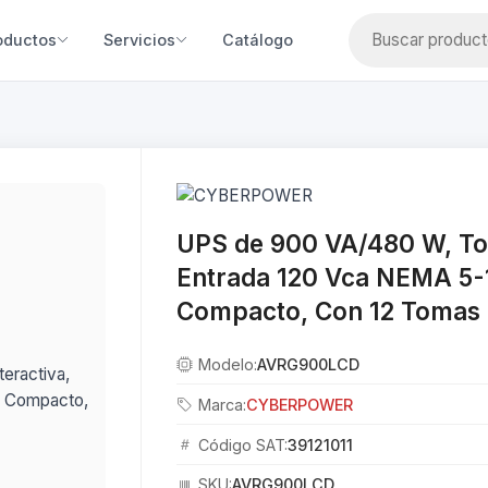
oductos
Servicios
Catálogo
UPS de 900 VA/480 W, Top
Entrada 120 Vca NEMA 5-1
Compacto, Con 12 Tomas
Modelo:
AVRG900LCD
Marca:
CYBERPOWER
Código SAT:
39121011
SKU:
AVRG900LCD