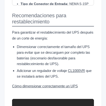
Tipo de Conector de Entrada:
NEMA 5-15P
Recomendaciones para
Total de Tomas:
NEMA 5-15R (8)
restablecimiento
Para garantizar el restablecimiento del UPS después
Puerto USB:
Sí
de un corte de energía:
Protección de sobrecarga:
Disyuntor
Dimensionar correctamente el tamaño del UPS
Dimensiones:
84 x 174 x 280 mm (Ancho x
para evitar que se descarguen por completo las
Alto x Profundidad)
baterías (escenario desfavorable para
Certificaciones:
RoHS y NOM
restableceimiento de UPS).
Incluye batería:
Sí
Adicionar un regulador de voltaje
CL1000VR
que
se instalará antes del UPS.
Cómo dimensionar correctamente un UPS