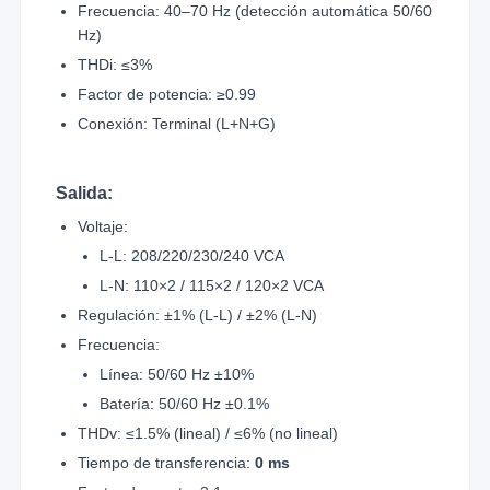
Frecuencia: 40–70 Hz (detección automática 50/60
Hz)
THDi: ≤3%
Factor de potencia: ≥0.99
Conexión: Terminal (L+N+G)
Salida:
Voltaje:
L-L: 208/220/230/240 VCA
L-N: 110×2 / 115×2 / 120×2 VCA
Regulación: ±1% (L-L) / ±2% (L-N)
Frecuencia:
Línea: 50/60 Hz ±10%
Batería: 50/60 Hz ±0.1%
THDv: ≤1.5% (lineal) / ≤6% (no lineal)
Tiempo de transferencia:
0 ms