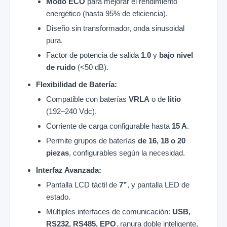
Modo ECO
para mejorar el rendimiento
energético (hasta 95% de eficiencia).
Diseño sin transformador, onda sinusoidal
pura.
Factor de potencia de salida
1.0
y
bajo nivel
de ruido
(<50 dB).
Flexibilidad de Batería:
Compatible con baterías
VRLA
o de
litio
(192–240 Vdc).
Corriente de carga configurable hasta
15 A
.
Permite grupos de baterías
de 16, 18 o 20
piezas
, configurables según la necesidad.
Interfaz Avanzada:
Pantalla LCD táctil de
7”
, y pantalla LED de
estado.
Múltiples interfaces de comunicación:
USB,
RS232, RS485, EPO
, ranura doble inteligente,