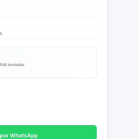
m
6
IVA incluido
r por WhatsApp