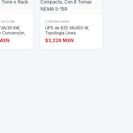
Y EPCOM
CYBERPOWER
KVA/30 kW,
UPS de 825 VA/450 W,
e Conversión,
Topología Línea
 d
Interactiva, Entrada
 MXN
$3,226 MXN