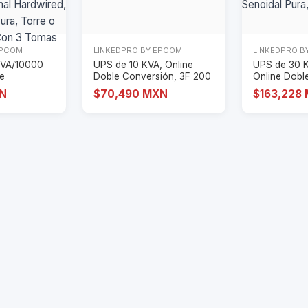
EPCOM
LINKEDPRO BY EPCOM
LINKEDPRO B
 VA/10000
UPS de 10 KVA, Online
UPS de 30 
le
Doble Conversión, 3F 200
Online Dobl
F 200 -
- 240 Vac de
220 Vac L-L
XN
$70,490 MXN
$163,228