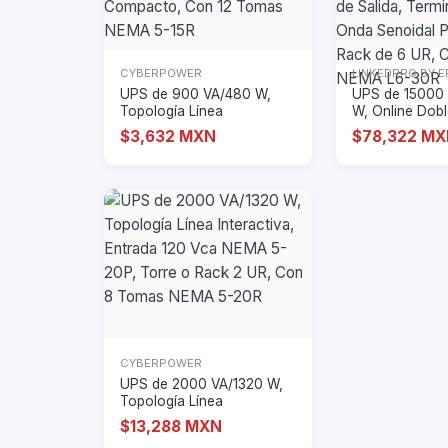
CYBERPOWER
LINKEDPRO BY 
UPS de 900 VA/480 W,
UPS de 15000
Topología Línea
W, Online Dob
Interactiva, Entrada
Conversión, 3
$3,632 MXN
$78,322 M
CYBERPOWER
UPS de 2000 VA/1320 W,
Topología Línea
Interactiva, Entrad
$13,288 MXN