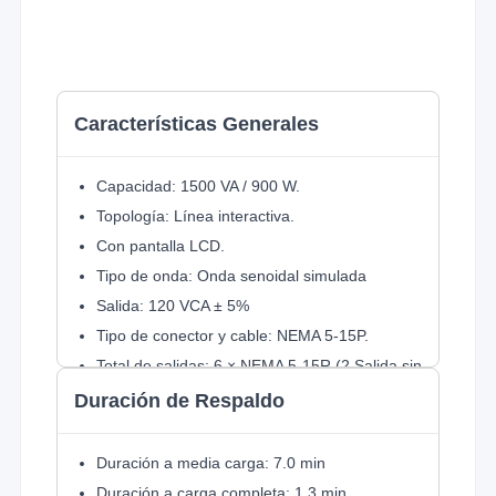
Características Generales
Capacidad: 1500 VA / 900 W.
Topología: Línea interactiva.
Con pantalla LCD.
Tipo de onda: Onda senoidal simulada
Salida: 120 VCA ± 5%
Tipo de conector y cable: NEMA 5-15P.
Total de salidas: 6 × NEMA 5-15R (2 Salida sin
respaldo, solo protección).
Duración de Respaldo
Batería: 2 x 12V/8 Ah (modelo de reemplazo
sugerido para mejorar rendimiento son 2
Duración a media carga: 7.0 min
piezas:
PL-9-12FR
)
Duración a carga completa: 1.3 min