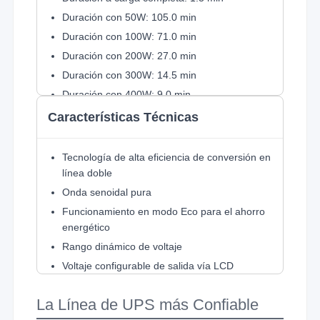
Duración con 50W: 105.0 min
Duración con 100W: 71.0 min
Duración con 200W: 27.0 min
Duración con 300W: 14.5 min
Duración con 400W: 9.0 min
Duración con 500W: 5.0 min
Características Técnicas
Duración con 600W: 4.0 min
Duración con 700W: 3.0 min
Tecnología de alta eficiencia de conversión en
Duración con 800W: 2.0 min
línea doble
Duración con 900W: 1.3 min
Onda senoidal pura
Funcionamiento en modo Eco para el ahorro
energético
Rango dinámico de voltaje
Voltaje configurable de salida vía LCD
Modulo de baterías para extender tiempo de
respaldo
La Línea de UPS más Confiable
Instalación Rack/Torre