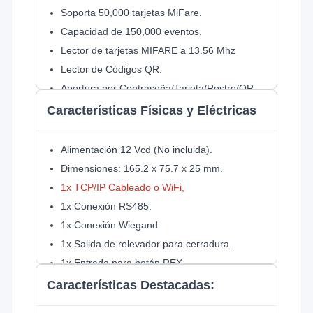
Soporta 50,000 tarjetas MiFare.
Capacidad de 150,000 eventos.
Lector de tarjetas MIFARE a 13.56 Mhz
Lector de Códigos QR.
Apertura por Contraseña/Tarjeta/Rostro/QR.
Verificación combinable Contraseña + Tarjeta
Características Físicas y Eléctricas
etc
Acceso por horarios.
Alimentación 12 Vcd (No incluida).
Interfaz Web para programación local con PC
Dimensiones: 165.2 x 75.7 x 25 mm.
o Smartphone.
1x TCP/IP Cableado o WiFi,
Funcion WDR
1x Conexión RS485.
1x Conexión Wiegand.
1x Salida de relevador para cerradura.
1x Entrada para botón REX
2x Entrada de Alarma
Características Destacadas:
1x Salida de Alarma