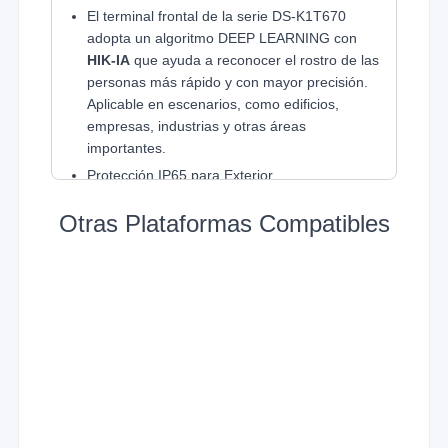
1x USB (para módulo).
El terminal frontal de la serie DS-K1T670
1x Sensor de puerta
adopta un algoritmo DEEP LEARNING con
HIK-IA
que ayuda a reconocer el rostro de las
personas más rápido y con mayor precisión.
Aplicable en escenarios, como edificios,
empresas, industrias y otras áreas
importantes.
Protección IP65 para Exterior.
Flexible administración remota o local por
Otras Plataformas Compatibles
software, interfaz web o pantalla touch.
SDK/API disponible para integración con
sistemas de terceros.
Soporta SIP Estandar
Llamada de Videoportero Multiapartamento
Directo a la App Mediante HikConnect Teams