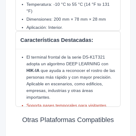
Temperatura: -10 °C to 55 °C (14 °F to 131
°F)
Dimensiones: 200 mm × 78 mm × 28 mm
Aplicación: Interior.
Montajes incluidos: Pared
Características Destacadas:
Interfaces:
Relay NC/NO: 1
El terminal frontal de la serie DS-K1T321
USB: 1
adopta un algoritmo DEEP LEARNING con
HIK-IA
que ayuda a reconocer el rostro de las
Botón de salida: 1
personas más rápido y con mayor precisión.
Red cableada y WiFi.
Aplicable en escenarios, como edificios,
Sensor de puerta
empresas, industrias y otras áreas
importantes.
Soporta pases temporales para visitantes
(PIN) con HikConnect Teams.
Otras Plataformas Compatibles
No tiene función de videoportero.