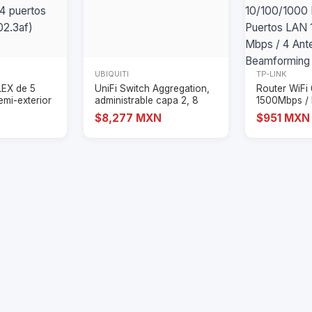
UBIQUITI
TP-LINK
LEX de 5
UniFi Switch Aggregation,
Router WiFi
emi-exterior
administrable capa 2, 8
1500Mbps /
puertos SF
y OFDMA / 1
$8,277 MXN
$951 MXN