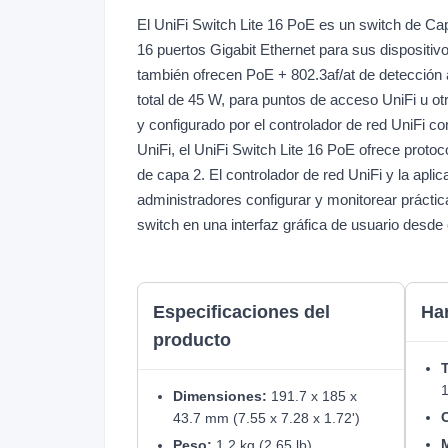
El UniFi Switch Lite 16 PoE es un switch de Ca
16 puertos Gigabit Ethernet para sus dispositiv
también ofrecen PoE + 802.3af/at de detección
total de 45 W, para puntos de acceso UniFi u ot
y configurado por el controlador de red UniFi co
UniFi, el UniFi Switch Lite 16 PoE ofrece proto
de capa 2. El controlador de red UniFi y la aplic
administradores configurar y monitorear prácti
switch en una interfaz gráfica de usuario desde 
Especificaciones del
Ha
producto
T
Dimensiones:
191.7 x 185 x
43.7 mm (7.55 x 7.28 x 1.72')
M
Peso:
1.2 kg (2.65 lb)