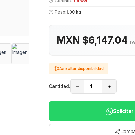
Garantía:
3 años
Peso:
1.00 kg
MXN $6,147.04
IV
Consultar disponibilidad
−
+
Cantidad:
Solicita
Compar