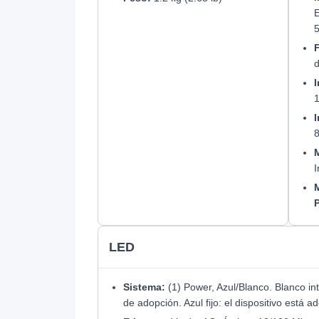
E
5
F
I
1
I
8
M
I
M
LED
Sistema:
(1) Power, Azul/Blanco. Blanco int
de adopción. Azul fijo: el dispositivo está 