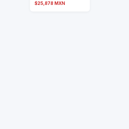
fibra óptica con 2
$25,878 MXN