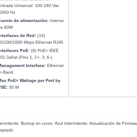
ntrada Universal: 100-240 Vac
0/60 Hz
uente de alimentación:
Interna
de 60W
nterfaces de Red:
(16)
0/100/1000 Mbps Ethernet RJ45
nterfaces PoE:
(8) PoE+ IEEE
02.3af/at (Pins 1, 2+; 3, 6-)
anagement Interface:
Ethernet
n-Band
ax PoE+ Wattage per Port by
PSE:
30 W
ermitente: Bootup en curso. Azul intermitente: Actualización de Firmwar
adoptado