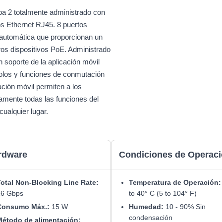
pa 2 totalmente administrado con
os Ethernet RJ45. 8 puertos
 automática que proporcionan un
ros dispositivos PoE. Administrado
n soporte de la aplicación móvil
colos y funciones de conmutación
ación móvil permiten a los
camente todas las funciones del
cualquier lugar.
rdware
Condiciones de Operac
otal Non-Blocking Line Rate:
Temperatura de Operación:
16 Gbps
to 40° C (5 to 104° F)
Consumo Máx.:
15 W
Humedad:
10 - 90% Sin
condensación
étodo de alimentación: