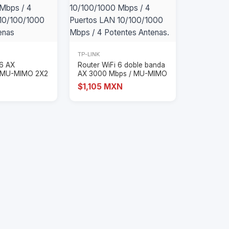
TP-LINK
 6 AX
Router WiFi 6 doble banda
 MU-MIMO 2X2
AX 3000 Mbps / MU-MIMO
 Puerto W
y OFDMA /
$1,105 MXN