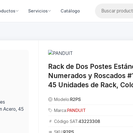
oductos
Servicios
Catálogo
Rack de Dos Postes Estánd
Numerados y Roscados #1
45 Unidades de Rack, Col
Modelo:
R2PS
Marca:
PANDUIT
Código SAT:
43223308
SKU:
R2PS