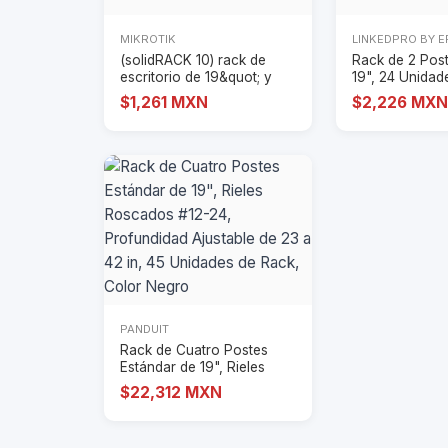
MIKROTIK
LINKEDPRO BY 
(solidRACK 10) rack de
Rack de 2 Post
escritorio de 19&quot; y
19", 24 Unidad
10U con áng
Fabricado en 
$1,261 MXN
$2,226 MXN
PANDUIT
Rack de Cuatro Postes
Estándar de 19", Rieles
Roscados #12-
$22,312 MXN