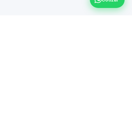
Oficinas
Jardines Eternos 902-
ar por
Local 1, Panorama, 20040
tsApp
Aguascalientes
Jorge Reynoso 1703-15,
ndsoft.net
Galerías, 20120
Aguascalientes
io de
 Principal