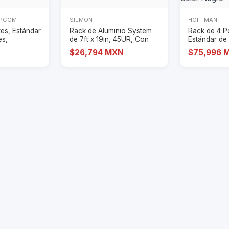
EPCOM
SIEMON
HOFFMAN
es, Estándar
Rack de Aluminio System
Rack de 4 P
es,
de 7ft x 19in, 45UR, Con
Estándar de 
A
organizador
Con Or
$26,794 MXN
$75,996 