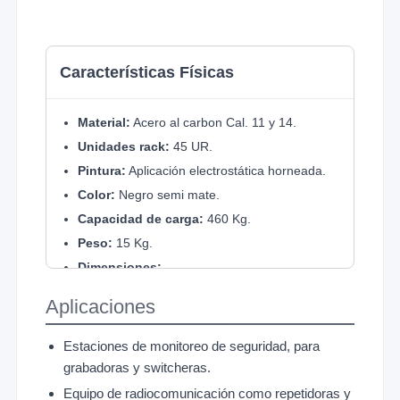
Características Físicas
Material:
Acero al carbon Cal. 11 y 14.
Unidades rack:
45 UR.
Pintura:
Aplicación electrostática horneada.
Color:
Negro semi mate.
Capacidad de carga:
460 Kg.
Peso:
15 Kg.
Dimensiones:
Ancho:
516 mm.
Aplicaciones
Alto:
2128 mm.
Profundidad:
346 mm.
Estaciones de monitoreo de seguridad, para
Envío desarmado y empacado en caja de
grabadoras y switcheras.
cartón.
Equipo de radiocomunicación como repetidoras y