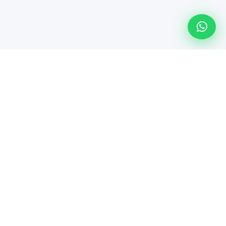
Línea especializada de Maindsoft para soporte técnico
empresarial, comercialización de hardware y soluciones de
TI.
Servicios
Póliza Connect