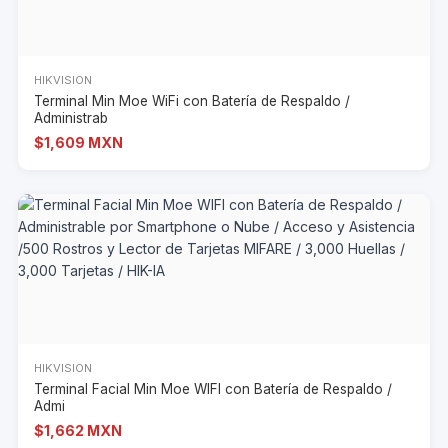
8.5 pulg.)
Peso: 2.2 kg (4.85 lb.)
Estándares de seguridad / EMC: CE, CB, FCC
HIKVISION
• Cumple con RoHS, REACh y WEEE
Terminal Min Moe WiFi con Batería de Respaldo /
Administrab
$1,609 MXN
HIKVISION
Terminal Facial Min Moe WIFI con Batería de Respaldo /
Admi
$1,662 MXN