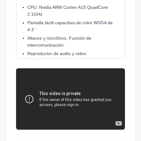
CPU: Nvidia ARM Cortex-A15 QuadCore
2.1GHz
Pantalla táctil capacitiva de color WVGA de
4.3 '
Altavoz y micrófono. Función de
intercomunicación.
Reproductor de audio y video.
Sensor de huellas dactilares sin contacto
Detección de presencia manual Capacidad de
escaneo de códigos QR.
Opciones de lector sin contacto: Prox HID,
iClass, MIFARE / DESFire.
Lector QR para módulo de visitantes Requiere
estar impreso.
Interruptores de sabotaje
Capacidad de almacenamiento interno: 16GB
Flash, 2GB RAM
20,000 registros de usuarios (2 * 4 dedos