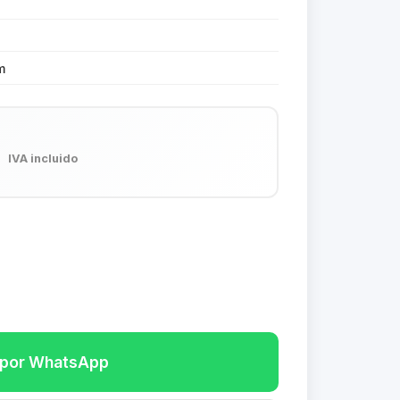
m
5
IVA incluido
r por WhatsApp