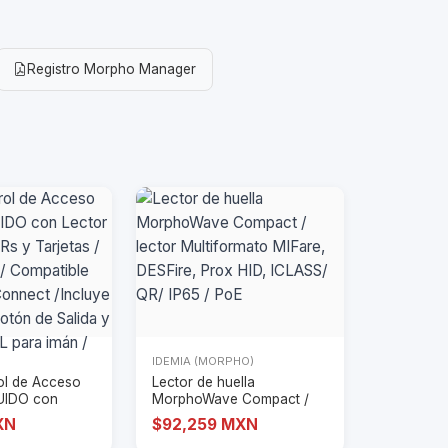
Registro Morpho Manager
IDEMIA (MORPHO)
rol de Acceso
Lector de huella
UIDO con
MorphoWave Compact /
ostros
lector Multiformato M
XN
$92,259 MXN