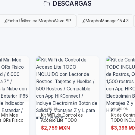
DESCARGAS
Ficha tÃ©cnica MorphoWave SP
MorphoManager15.4.3
HIKVISION
HIKVISION
l Min Moe
Kit WiFi de Control de
Kit de Cont
de QRs Físico
Acceso Lite TODO
TODO INCL
INCLUIDO con Lector
Lector de R
$2,759 MXN
$3,396 M