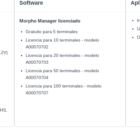
Software
Apl
n
I
Morpho Manager licenciado
U
Gratuito para 5 terminales
O
Licencia para 10 terminales - modelo
A00070702
12V)
Licencia para 20 terminales - modelo
A00070703
Licencia para 50 terminales - modelo
A00070704
Licencia para 100 terminales - modelo
A00070707
oHS,