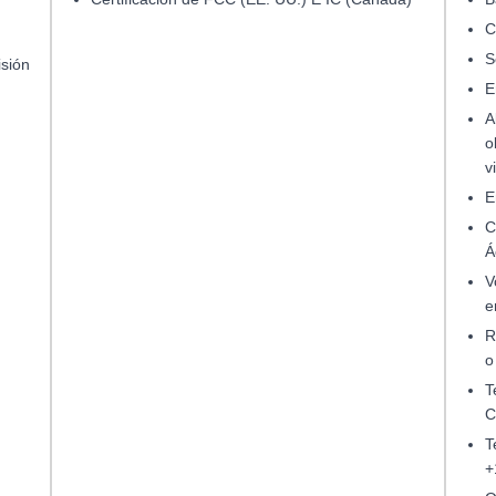
C
S
isión
E
A
o
v
E
C
Á
V
e
R
o
T
T
+