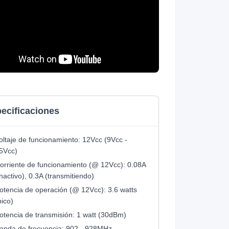
ecificaciones
oltaje de funcionamiento: 12Vcc (9Vcc -
5Vcc)
orriente de funcionamiento (@ 12Vcc): 0.08A
inactivo), 0.3A (transmitiendo)
otencia de operación (@ 12Vcc): 3.6 watts
pico)
otencia de transmisión: 1 watt (30dBm)
anda de frecuencia: 902 - 928MHz