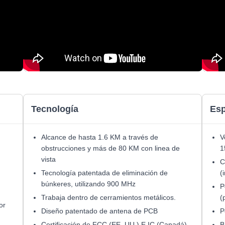
Tecnología
Esp
Alcance de hasta 1.6 KM a través de
V
obstrucciones y más de 80 KM con linea de
1
vista
C
Tecnología patentada de eliminación de
(
búnkeres, utilizando 900 MHz
P
Trabaja dentro de cerramientos metálicos.
(
or
Diseño patentado de antena de PCB
P
Certificación de FCC (EE. UU.) E IC (Canadá)
B