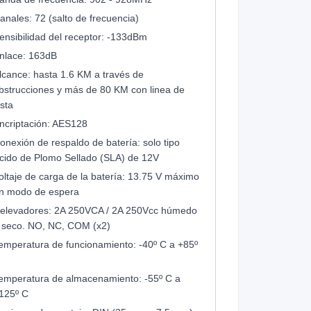
anales: 72 (salto de frecuencia)
ensibilidad del receptor: -133dBm
nlace: 163dB
lcance: hasta 1.6 KM a través de
bstrucciones y más de 80 KM con linea de
ista
ncriptación: AES128
onexión de respaldo de batería: solo tipo
cido de Plomo Sellado (SLA) de 12V
oltaje de carga de la batería: 13.75 V máximo
n modo de espera
elevadores: 2A 250VCA / 2A 250Vcc húmedo
 seco. NO, NC, COM (x2)
emperatura de funcionamiento: -40º C a +85º
C
emperatura de almacenamiento: -55º C a
125º C