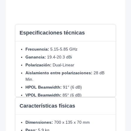
Especificaciones técnicas
Frecuencia:
5.15-5.85 GHz
Ganancia:
19.4-20.3 dBi
Polarización:
Dual-Linear
Aislamiento entre polarizaciones:
28 dB
Min.
HPOL Beamwidth:
91° (6 dB)
VPOL Beamwidth:
85° (6 dB)
Ángulo eléctrico:
4°
Características físicas
Downtilt eléctrico:
2°
Max. VSWR:
1.5:1
Dimensiones:
700 x 135 x 70 mm
Peso:
5.9 kg