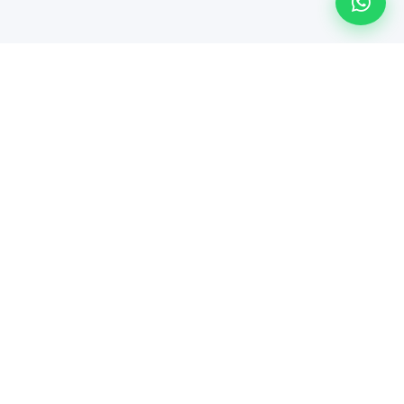
Línea especializada de Maindsoft para soporte técnico
empresarial, comercialización de hardware y soluciones de
TI.
Servicios
Póliza Connect
Soporte por Evento